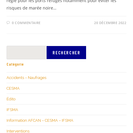
réglé pour les ports refuges notamment pour éviter les
risques de marée noire…
0 COMMENTAIRE
20 DÉCEMBRE 2022
RECHERCHER
Catégorie
Accidents – Naufrages
CESMA
Édito
IFSMA
Information AFCAN – CESMA – IFSMA
Interventions