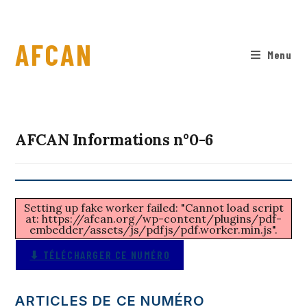
AFCAN
Menu
AFCAN Informations n°0-6
Setting up fake worker failed: "Cannot load script
at: https://afcan.org/wp-content/plugins/pdf-
embedder/assets/js/pdfjs/pdf.worker.min.js".
⬇ TÉLÉCHARGER CE NUMÉRO
ARTICLES DE CE NUMÉRO