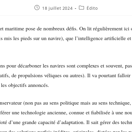
18 juillet 2024
Édito
rt maritime pose de nombreux défis. On lit régulièrement ici 
 mis les pieds sur un navire), que l’intelligence artificielle 
ions pour décarboner les navires sont complexes et souvent, pa
atifs, de propulsions véliques ou autres). Il va pourtant falloi
 les objectifs annoncés.
onservateur (non pas au sens politique mais au sens technique,
érer une technologie ancienne, connue et fiabilisée à une nou
doté d’une grande capacité d’adaptation. Il sait gérer des tech
uver des solutions parfois inédites, originales, dictées par les n