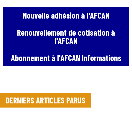
Nouvelle adhésion à l'AFCAN
Renouvellement de cotisation à
l'AFCAN
Abonnement à l'AFCAN Informations
DERNIERS ARTICLES PARUS
In
Les
Work & Rest –
Les ports et
Textes
Méditerranée