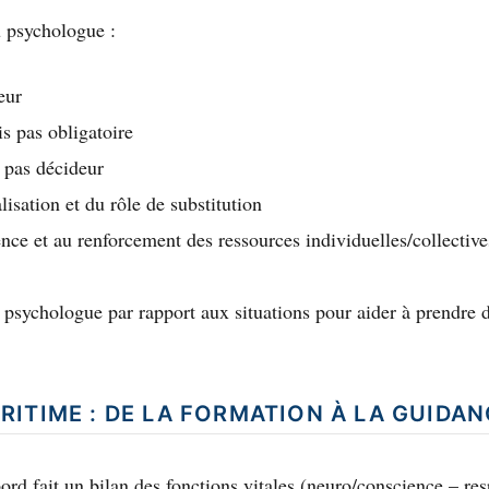
u psychologue :
eur
s pas obligatoire
 pas décideur
isation et du rôle de substitution
ence et au renforcement des ressources individuelles/collective
 psychologue par rapport aux situations pour aider à prendre de
ITIME : DE LA FORMATION À LA GUIDAN
rd fait un bilan des fonctions vitales (neuro/conscience – resp