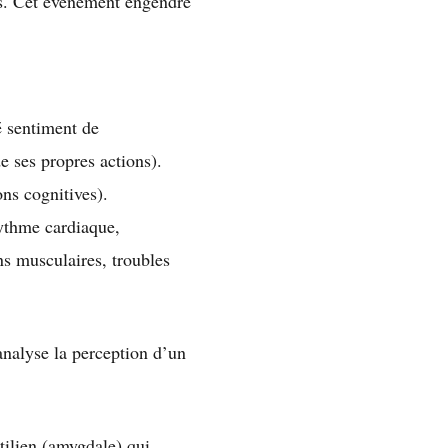
nes. Cet événement engendre
té sentiment de
e ses propres actions).
ns cognitives).
ythme cardiaque,
ns musculaires, troubles
analyse la perception d’un
ptilien (amygdale) qui