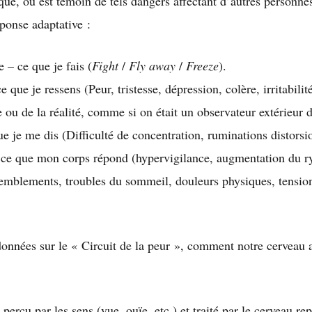
ique, ou est témoin de tels dangers affectant d’autres person
éponse adaptative :
– ce que je fais (
Fight
/
Fly away
/
Freeze
).
que je ressens (Peur, tristesse, dépression, colère, irritabili
u de la réalité, comme si on était un observateur extérieur d
e je me dis (Difficulté de concentration, ruminations distorsio
ce que mon corps répond (hypervigilance, augmentation du r
tremblements, troubles du sommeil, douleurs physiques, tensio
données sur le « Circuit de la peur », comment notre cerveau 
erçu par les sens (vue, ouïe, etc.) et traité par le cerveau re