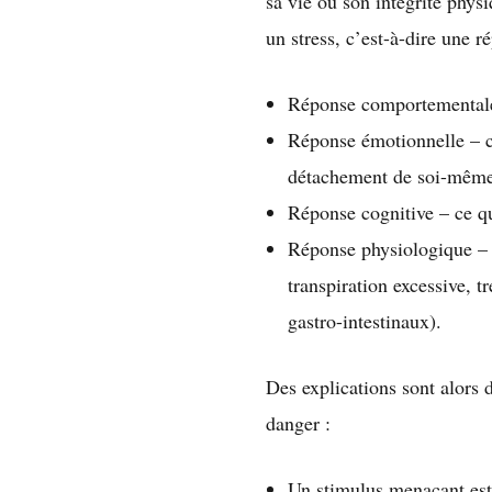
sa vie ou son intégrité phys
un stress, c’est-à-dire une r
Réponse comportementale 
Réponse émotionnelle – ce 
détachement de soi-même o
Réponse cognitive – ce qu
Réponse physiologique – 
transpiration excessive, 
gastro-intestinaux).
Des explications sont alors 
danger :
Un stimulus menaçant est p