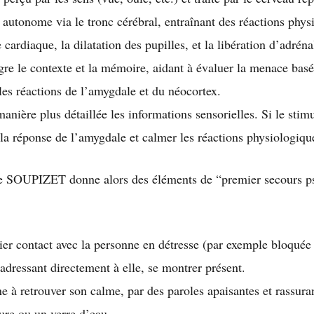
 autonome via le tronc cérébral, entraînant des réactions ph
ardiaque, la dilatation des pupilles, et la libération d’adréna
re le contexte et la mémoire, aidant à évaluer la menace basé
 les réactions de l’amygdale et du néocortex.
nière plus détaillée les informations sensorielles. Si le stim
 la réponse de l’amygdale et calmer les réactions physiologiqu
 SOUPIZET donne alors des éléments de “premier secours p
ier contact avec la personne en détresse (par exemple bloquée 
’adressant directement à elle, se montrer présent.
e à retrouver son calme, par des paroles apaisantes et rassura
ure ou un verre d’eau.