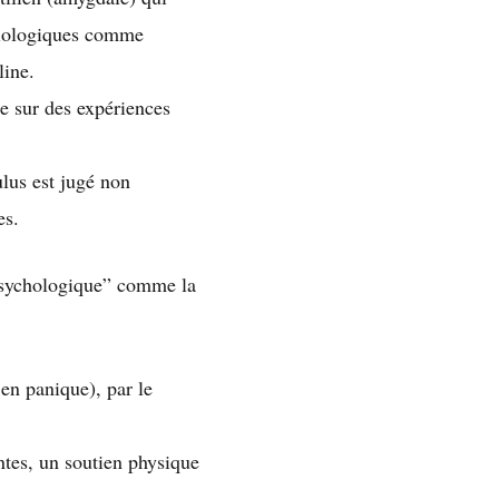
ysiologiques comme
line.
e sur des expériences
ulus est jugé non
es.
sychologique” comme la
en panique), par le
ntes, un soutien physique